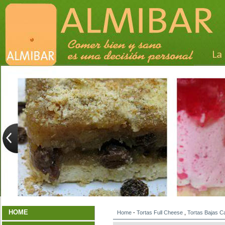
HOME
Home
-
Tortas Full Cheese
,
Tortas Bajas Ca