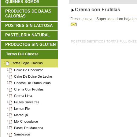
QUIENES SOMOS
Crema con Frutillas
PRODUCTOS DE BAJAS
CALORIAS
Fresca, suave...Super tentadora baja en 
POSTRES SIN LACTOSA
PASTELERIA NATURAL
POSTRES DIETETICOS TORTAS FULL CHE
PRODUCTOS SIN GLUTEN
Tortas Full Cheese
Tortas Bajas Calorias
Cake De Chocolate
Cake De Dulce De Leche
Cheese De Frambuesas
Crema Con Frutillas
Crema Lima
Frutos Silvestres
Lemon Pie
Maracujá
Mix Chocodulce
Pastel De Manzana
Sambayon