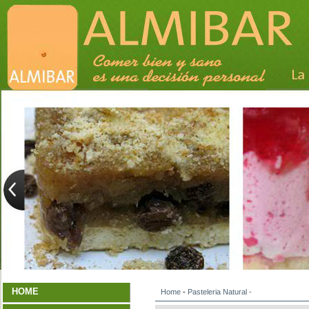
HOME
Home
-
Pasteleria Natural
-