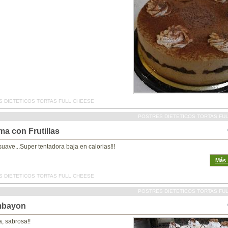
 DIETETICOS TORTAS FULL CHEESE
POSTRES DIETETICOS TORTAS FU
ma con Frutillas
suave...Super tentadora baja en calorias!!!
Más_
 DIETETICOS TORTAS FULL CHEESE
POSTRES DIETETICOS TORTAS FU
bayon
, sabrosa!!