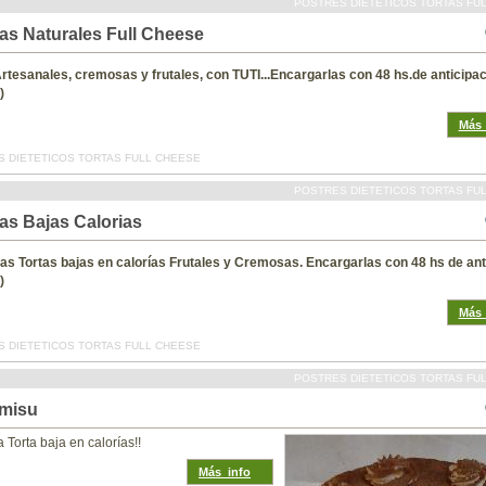
POSTRES DIETETICOS TORTAS FU
tas Naturales Full Cheese
Artesanales, cremosas y frutales, con TUTI...Encargarlas con 48 hs.de anticipa
)
Más_
 DIETETICOS TORTAS FULL CHEESE
POSTRES DIETETICOS TORTAS FU
as Bajas Calorias
tas Tortas bajas en calorías Frutales y Cremosas. Encargarlas con 48 hs de ant
)
Más_
 DIETETICOS TORTAS FULL CHEESE
POSTRES DIETETICOS TORTAS FU
amisu
a Torta baja en calorías!!
Más_info