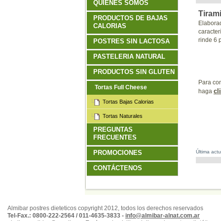
QUIENES SOMOS
Tiram
PRODUCTOS DE BAJAS
Elaborad
CALORIAS
caracterí
rinde 6 
POSTRES SIN LACTOSA
PASTELERIA NATURAL
PRODUCTOS SIN GLUTEN
Para con
Tortas Full Cheese
cl
haga
Tortas Bajas Calorias
Tortas Naturales
PREGUNTAS
FRECUENTES
PROMOCIONES
Última act
CONTÁCTENOS
Almibar postres dieteticos copyright 2012, todos los derechos reservados
Tel-Fax.: 0800-222-2564 / 011-4635-3833 -
info@almibar-alnat.com.ar