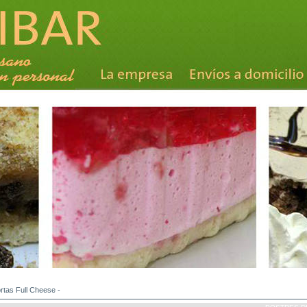
rtas Full Cheese
-