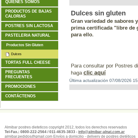
QUIENES SOMOS
PRODUCTOS DE BAJAS
Dulces sin gluten
CALORIAS
Gran variedad de sabores y
POSTRES SIN LACTOSA
prima certificada "libre de
para ello.
PASTELERIA NATURAL
Productos Sin Gluten
Dulces
TORTAS FULL CHEESE
Para consultar por Postres di
PREGUNTAS
clic aquí
haga
FRECUENTES
Última actualización 07/08/2026 15
PROMOCIONES
CONTÁCTENOS
Almibar postres dieteticos copyright 2012, todos los derechos reservados
Tel-Fax.: 0800-222-2564 / 011-4635-3833 -
info@almibar-alnat.com.ar
almibar.pedidos@gmail.com Envíos a domicilio - delivery de postres dietéticos