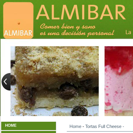
HOME
Home
-
Tortas Full Cheese
-