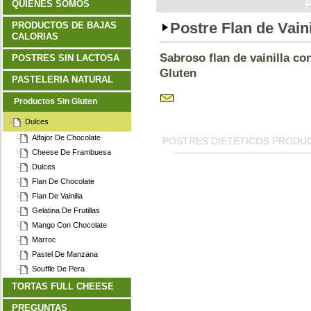
QUIENES SOMOS
Postre Flan de Vaini
PRODUCTOS DE BAJAS
CALORIAS
Sabroso flan de vainilla co
POSTRES SIN LACTOSA
Gluten
PASTELERIA NATURAL
Productos Sin Gluten
Dulces
Alfajor De Chocolate
POSTRES DIETETICOS PRODU
Cheese De Frambuesa
Dulces
Flan De Chocolate
Flan De Vainilla
Gelatina De Frutillas
Mango Con Chocolate
Marroc
Pastel De Manzana
Souffle De Pera
TORTAS FULL CHEESE
PREGUNTAS