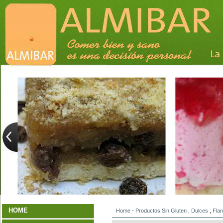
HOME
Home
-
Productos Sin Gluten
,
Dulces
,
Flan