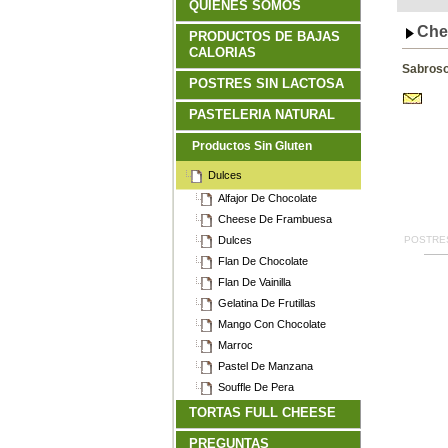
QUIENES SOMOS
Che
PRODUCTOS DE BAJAS
CALORIAS
Sabroso 
POSTRES SIN LACTOSA
PASTELERIA NATURAL
Productos Sin Gluten
Dulces
Alfajor De Chocolate
Cheese De Frambuesa
Dulces
POSTRES
Flan De Chocolate
Flan De Vainilla
Gelatina De Frutillas
Mango Con Chocolate
Marroc
Pastel De Manzana
Souffle De Pera
TORTAS FULL CHEESE
PREGUNTAS