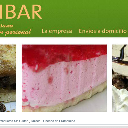
Productos Sin Gluten
,
Dulces
,
Cheese de Frambuesa
-