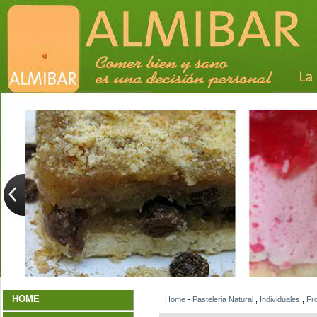
HOME
Home
-
Pasteleria Natural
,
Individuales
,
Fr