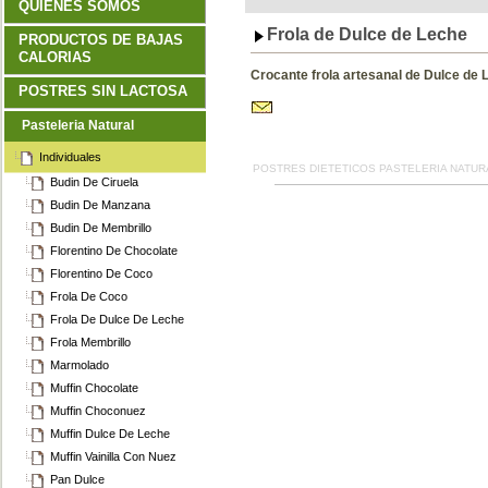
QUIENES SOMOS
Frola de Dulce de Leche
PRODUCTOS DE BAJAS
CALORIAS
Crocante frola artesanal de Dulce de 
POSTRES SIN LACTOSA
Pasteleria Natural
Individuales
POSTRES DIETETICOS PASTELERIA NATUR
Budin De Ciruela
Budin De Manzana
Budin De Membrillo
Florentino De Chocolate
Florentino De Coco
Frola De Coco
Frola De Dulce De Leche
Frola Membrillo
Marmolado
Muffin Chocolate
Muffin Choconuez
Muffin Dulce De Leche
Muffin Vainilla Con Nuez
Pan Dulce